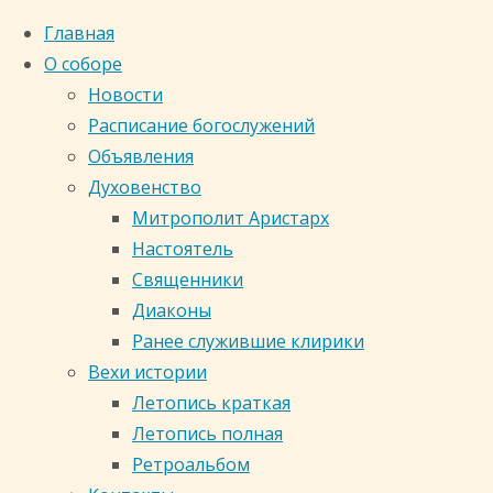
Главная
О соборе
Новости
Расписание богослужений
Объявления
Духовенство
Митрополит Аристарх
Настоятель
Священники
Диаконы
Ранее служившие клирики
Вехи истории
Главная
Летопись краткая
страница
Летопись полная
Новости
Ретроальбом
Кафедральный собор
ПОЗДРАВЛЕНИЕ