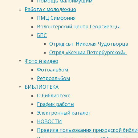
Помощь малоимущим
Православная молодежь Кузбасса
ВСЕЯ
Работа с молодёжью
Общецерковные Интернет-
ПМЦ Симфония
ресурсы
РУСИ
Волонтёрский центр Георгиевцы
ВКонтакте
Facebook
Twitter
Google
БПС
Plus
Отряд свт. Николая Чудотворца
КИРИЛЛА
Перейти к верхней панели
Отряд «Ксении Петербургской»
Фото и видео
Войти
Фотоальбом
С
Регистрация
Ретроальбом
Православный календарь на
БИБЛИОТЕКА
сегодня
ДНЕМ
О библиотеке
В-Православии.рф
График работы
Электронный каталог
Поиск
МОЛОДЕЖИ
НОВОСТИ
Правила пользования приходской библ