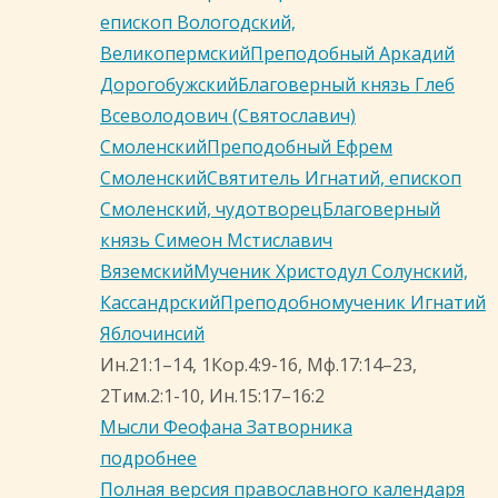
епископ Вологодский,
Великопермский
Преподобный Аркадий
Дорогобужский
Благоверный князь Глеб
Всеволодович (Святославич)
Смоленский
Преподобный Ефрем
Смоленский
Святитель Игнатий, епископ
Смоленский, чудотворец
Благоверный
князь Симеон Мстиславич
Вяземский
Мученик Христодул Солунский,
Кассандрский
Преподобномученик Игнатий
Яблочинсий
Ин.21:1–14, 1Кор.4:9-16, Мф.17:14–23,
2Тим.2:1-10, Ин.15:17–16:2
Мысли Феофана Затворника
подробнее
Полная версия православного календаря