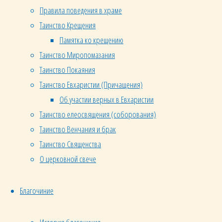
Правила поведения в храме
Таинство Крещения
Добавить
Памятка ко крещению
Таинство Миропомазания
комментарий
Таинство Покаяния
Таинство Евхаристии (Причащения)
Об участии верных в Евхаристии
Таинство елеосвящения (соборования)
Ваш e-
Таинство Венчания и брак
mail не
Таинство Священства
будет
О церковной свече
опубликован.
Обязательные
поля
Благочиние
помечены
*