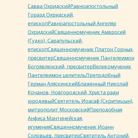
Савва Охридский
Равноапостольный
Горазд Охридский,
епископ
Равноапостольный Ангеляр
Охридский
Священномученик Амвросий
(Гудко), Сарапульский,
епископ
Священномученик Платон Горных,
пресвитер
Священномученик Пантелеимон
Богоявленский, пресвитер
Великомученик
Пантелеимон целитель
Преподобный
Герман Аляскинский
Блаженный Николай
Кочанов, Новгородский, Христа ради
юродивый
Святитель Иоасаф (Скрипицын),
митрополит Московский
Преподобная
Анфиса Мантинейская,
игумения
Священномученик Иоанн
Соловьев, пресвитер
Святитель Антоний,