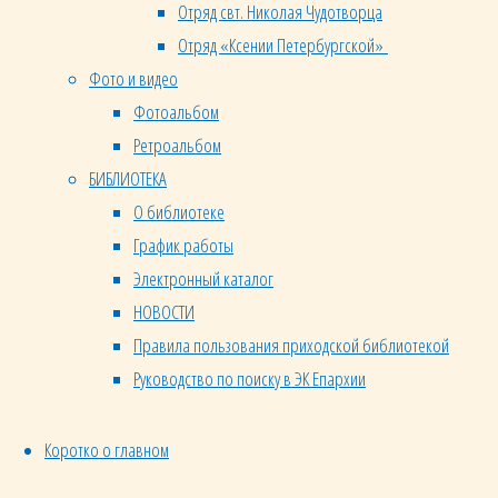
ВКонтакте
Отряд свт. Николая Чудотворца
Одноклассники
Отряд «Ксении Петербургской»
Больше
Фото и видео
Фотоальбом
ПРИГЛАШАЕМ
Ретроальбом
НА
БИБЛИОТЕКА
ВСЕРОССИЙСКИЙ
О библиотеке
ПАРАД
График работы
СЕМЬИ
Электронный каталог
БОЖЕСТВЕННАЯ
НОВОСТИ
ЛИТУРГИЯ
Правила пользования приходской библиотекой
В
Руководство по поиску в ЭК Епархии
НЕДЕЛЮ
4-Ю
Коротко о главном
ПО
ПЯТИДЕСЯТНИЦЕ