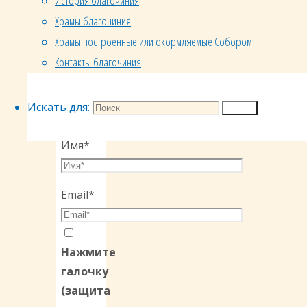
История благочиния
Храмы благочиния
Комментарий
Храмы построенные или окормляемые Собором
Контакты благочиния
Искать для:
Поиск
Имя
*
Email
*
Нажмите
галочку
(защита