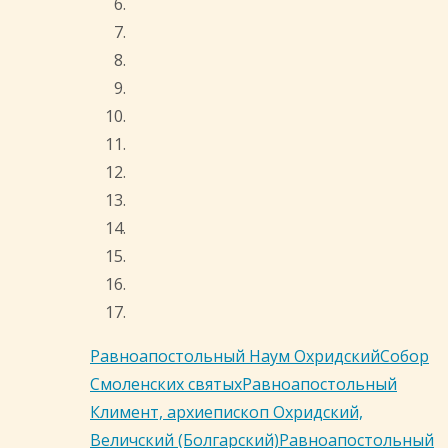
Равноапостольный Наум Охридский
Собор
Смоленских святых
Равноапостольный
Климент, архиепископ Охридский,
Величский (Болгарский)
Равноапостольный