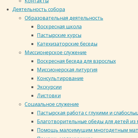
Контакты
СВЯТЕЙШЕГО
Деятельность собора
Новости
ПАТРИАРХА
в честь иконы Божией
Образовательная деятельность
МОСКОВСКОГО
Воскресная школа
И ВСЕЯ
ПОЗДРАВЛЕНИЕ
Матери "Знамение" г.
Пастырские курсы
РУСИ
Катехизаторские беседы
КИРИЛЛА
Миссионерское служение
СВЯТЕЙШЕГО
Кемерово
С
Воскресная беседа для взрослых
ДНЕМ
Миссионерская литургия
МОЛОДЕЖИ
ПАТРИАРХА
Консультирование
Россия, Кемеровская область,
Экскурсии
Кемерово, Центральный район,
Листовки
МОСКОВСКОГО
Соборная улица, 24
Социальное служение
zsoborkem@mail.ru 8 (3842) 35-71-
Пастырская работа с глухими и слабос
35, 35-71-51
И
Благотворительные обеды для детей из
Помощь малоимущим многодетным ма
Кузбасская митрополия