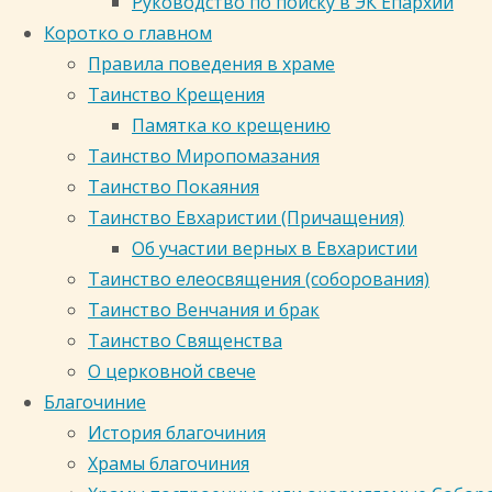
Руководство по поиску в ЭК Епархии
от
Коротко о главном
Знаменский
Правила поведения в храме
собор
Таинство Крещения
27.06.2026
Памятка ко крещению
27.06.2026
Таинство Миропомазания
Таинство Покаяния
Таинство Евхаристии (Причащения)
Об участии верных в Евхаристии
Таинство елеосвящения (соборования)
Таинство Венчания и брак
Таинство Священства
О церковной свече
Благочиние
История благочиния
Храмы благочиния