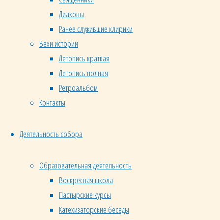
должны
Диаконы
стать
Ранее служившие клирики
его
Вехи истории
жизнью.
Летопись краткая
Летопись полная
С
Ретроальбом
одной
стороны,
Контакты
Церковь
по
Деятельность собора
природе
своей
Образовательная деятельность
должна
Воскресная школа
объединять.
Пастырские курсы
С
Катехизаторские беседы
другой