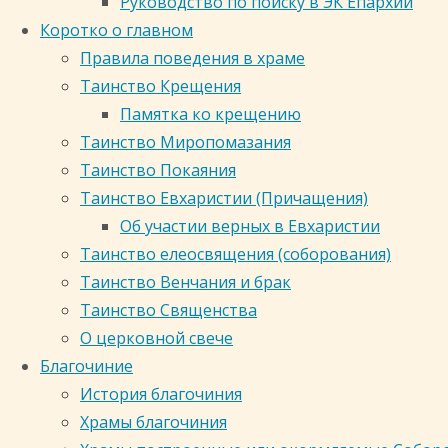
Руководство по поиску в ЭК Епархии
Церкви
Коротко о главном
отклика
Правила поведения в храме
на
Таинство Крещения
социальные
Памятка ко крещению
и
Таинство Миропомазания
духовно-
Таинство Покаяния
нравственные
Таинство Евхаристии (Причащения)
вопросы,
Об участии верных в Евхаристии
которые
Таинство елеосвящения (соборования)
встают
Таинство Венчания и брак
в наше
Таинство Священства
время.
О церковной свече
Очень
Благочиние
активизировалось
История благочиния
отношение
Храмы благочиния
государства