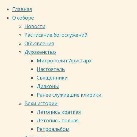
Главная
О соборе
Новости
Расписание богослужений
Объявления
Духовенство
Митрополит Аристарх
Настоятель
Священники
Диаконы
Ранее служившие клирики
Вехи истории
Главная
Летопись краткая
страница
Деятельность
Летопись полная
Деятельность
Ретроальбом
Кафедральный собор
и