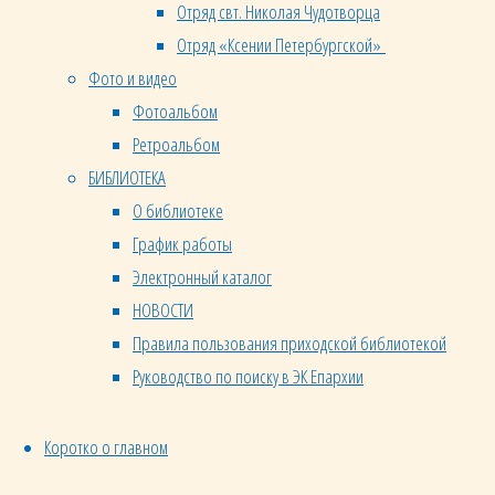
Отряд свт. Николая Чудотворца
вовне.
Многие
Отряд «Ксении Петербургской»
люди
Фото и видео
не
Фотоальбом
просто
Ретроальбом
«пассивно»
БИБЛИОТЕКА
воцерковляются,
О библиотеке
а
График работы
активно
Электронный каталог
стремятся
НОВОСТИ
проявить
Правила пользования приходской библиотекой
себя в
Руководство по поиску в ЭК Епархии
добровольческом
служении,
а это
Коротко о главном
возможно