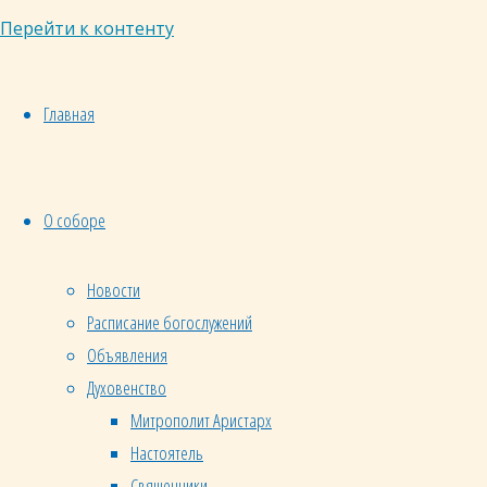
читал
Перейти к контенту
в
книжках
Главная
и
принимал
за
высший
О соборе
идеал
для
Новости
кого-
Расписание богослужений
то, но
Объявления
не
Духовенство
всегда
Митрополит Аристарх
для
себя,
Настоятель
реально
Священники