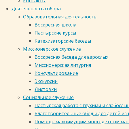
Контакты
служение
и
Деятельность собора
собора
в честь иконы Божией
Образовательная деятельность
Воскресная школа
служение
Матери "Знамение" г.
Пастырские курсы
Катехизаторские беседы
собора
Миссионерское служение
Кемерово
Воскресная беседа для взрослых
Миссионерская литургия
Консультирование
Россия, Кемеровская область,
Экскурсии
Кемерово, Центральный район,
Листовки
Соборная улица, 24
Социальное служение
zsoborkem@mail.ru 8 (3842) 35-71-
Пастырская работа с глухими и слабос
35, 35-71-51
Благотворительные обеды для детей из
Помощь малоимущим многодетным ма
Кузбасская митрополия