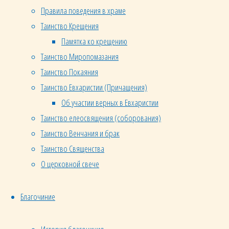
только
Правила поведения в храме
на
Таинство Крещения
почве
Памятка ко крещению
сознательной
Таинство Миропомазания
церковной
Таинство Покаяния
жизни. И
Таинство Евхаристии (Причащения)
так уж
Об участии верных в Евхаристии
сложилось
,
Таинство елеосвящения (соборования)
что
Таинство Венчания и брак
стремление
Таинство Священства
к
служению,
О церковной свече
стремление,
чтобы
Благочиние
нести
радостную