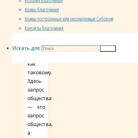
История благочиния
весть
Храмы благочиния
Евангелия
Храмы построенные или окормляемые Собором
или
Контакты благочиния
просто
помогать,
свойственно
Искать для:
Поиск
христианину
как
таковому.
Здесь
запрос
общества
— это
запрос
общества,
а