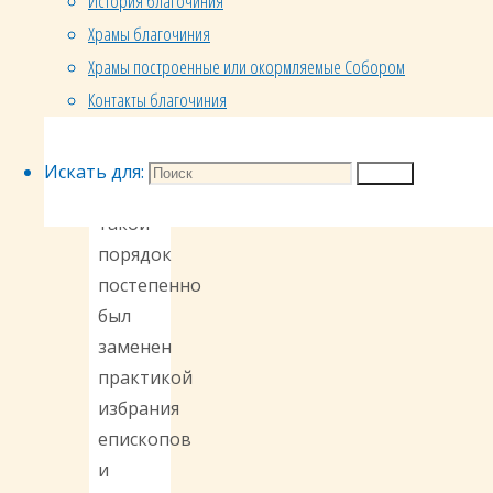
История благочиния
народом
Храмы благочиния
Константинополя
Храмы построенные или окормляемые Собором
вопреки
Контакты благочиния
своей
воле.
[1]
Искать для:
Поиск
Однако
такой
порядок
постепенно
был
заменен
практикой
избрания
епископов
и