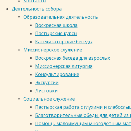
Контакты
Священства
Деятельность собора
в честь иконы Божией
Образовательная деятельность
Воскресная школа
Матери "Знамение" г.
Пастырские курсы
В
Катехизаторские беседы
понятии
Миссионерское служение
«таинства
Кемерово
Воскресная беседа для взрослых
Священства»
Миссионерская литургия
объединены
Консультирование
три
Россия, Кемеровская область,
Экскурсии
чинопоследования,
Кемерово, Центральный район,
Листовки
каждое
Соборная улица, 24
Социальное служение
из
zsoborkem@mail.ru 8 (3842) 35-71-
Пастырская работа с глухими и слабос
которых
35, 35-71-51
Благотворительные обеды для детей из
по сути
Помощь малоимущим многодетным ма
является
Кузбасская митрополия