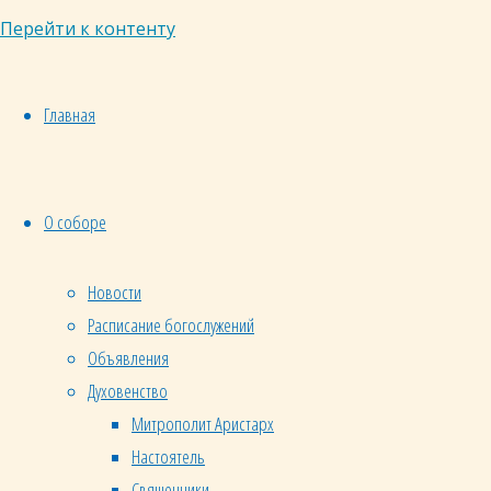
Отцов
Перейти к контенту
Церкви
IV века
только
Главная
святой
Григорий
Нисский
О соборе
был
женатым,
Новости
тогда
Расписание богослужений
как
Объявления
святые
Афанасий
Духовенство
Великий,
Митрополит Аристарх
Григорий
Настоятель
Богослов,
Священники