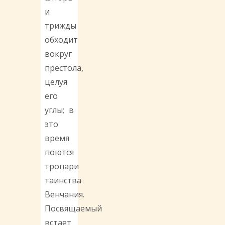
и
трижды
обходит
вокруг
престола,
целуя
его
углы; в
это
время
поются
тропари
таинства
Венчания.
Посвящаемый
встает