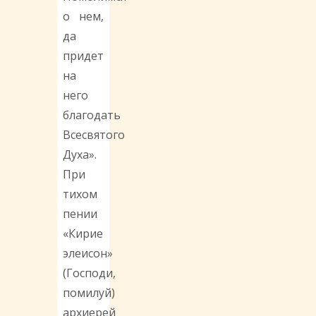
о нем,
да
придет
на
него
благодать
Всесвятого
Духа».
При
тихом
пении
«Кирие
элеисон»
(Господи,
помилуй)
архиерей