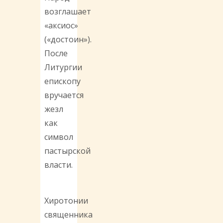
возглашает
«аксиос»
(«достоин»).
После
Литургии
епископу
вручается
жезл
как
символ
пастырской
власти.
Хиротонии
священника