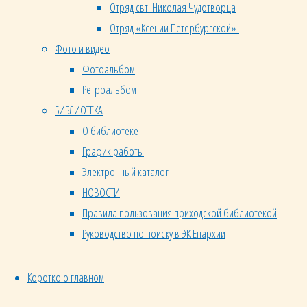
Отряд свт. Николая Чудотворца
не
Отряд «Ксении Петербургской»
допускаются
Фото и видео
к
Фотоальбом
священнослужению.
Ретроальбом
В
БИБЛИОТЕКА
Древней
О библиотеке
Церкви
График работы
все
Электронный каталог
кандидаты
НОВОСТИ
в
Правила пользования приходской библиотекой
священные
Руководство по поиску в ЭК Епархии
степени
избирались
народом,
Коротко о главном
так как