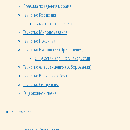
народ
Правила поведения в храме
участвовал
Таинство Крещения
в
Памятка ко крещению
управлении
Таинство Миропомазания
Церковью
Таинство Покаяния
и в
Таинство Евхаристии (Причащения)
решении
Об участии верных в Евхаристии
всех
Таинство елеосвящения (соборования)
важных
вопросов.
Таинство Венчания и брак
Святитель
Таинство Священства
Иоанн
О церковной свече
Златоуст,
например,
Благочиние
был
избран