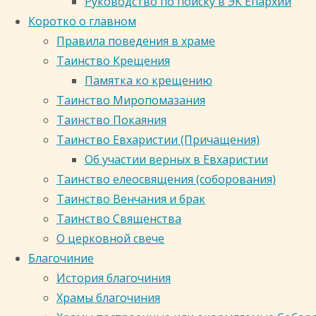
Руководство по поиску в ЭК Епархии
избирается
Коротко о главном
из
Правила поведения в храме
числа
Таинство Крещения
монашествующих.
Памятка ко крещению
В
Таинство Миропомазания
первоначальной
Таинство Покаяния
Церкви
Таинство Евхаристии (Причащения)
были
Об участии верных в Евхаристии
женатые
Таинство елеосвящения (соборования)
епископы:
Таинство Венчания и брак
апостол
Таинство Священства
Павел
О церковной свече
говорит,
Благочиние
что
История благочиния
«епископ
Храмы благочиния
должен