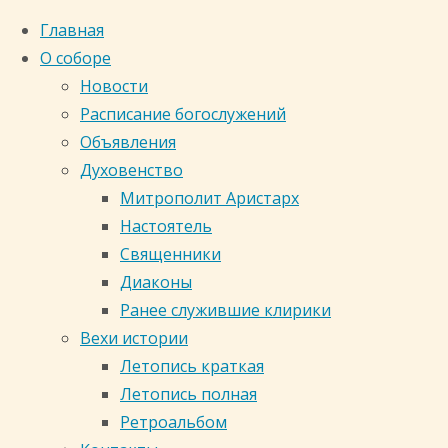
Главная
О соборе
Новости
Расписание богослужений
Объявления
Духовенство
Митрополит Аристарх
Настоятель
Священники
Диаконы
Ранее служившие клирики
Вехи истории
Главная
Летопись краткая
страница
Таинство
Летопись полная
Таинство
Ретроальбом
Кафедральный собор
Священства