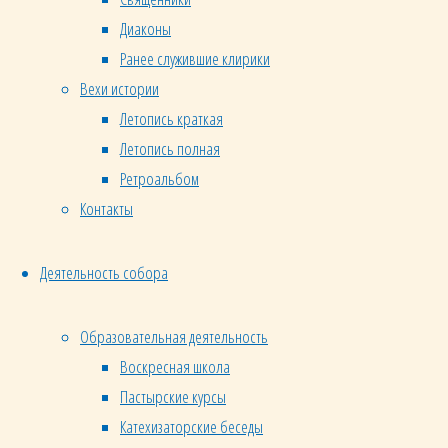
Василий
Диаконы
Великий,
Ранее служившие клирики
Иоанн
Вехи истории
Златоуст
Летопись краткая
и
Летопись полная
другие
Ретроальбом
были
Контакты
монахами.
Священники
и
Деятельность собора
диаконы
в
Образовательная деятельность
Православной
Воскресная школа
Церкви
Пастырские курсы
могут
Катехизаторские беседы
быть