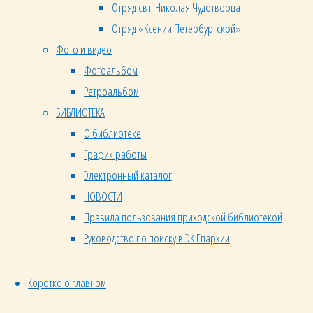
уже не
Отряд свт. Николая Чудотворца
имеет
Отряд «Ксении Петербургской»
над
Фото и видео
ним
Фотоальбом
власти…
Ретроальбом
Так и
БИБЛИОТЕКА
вы
О библиотеке
почитайте
График работы
себя
Электронный каталог
мертвыми
НОВОСТИ
для
Правила пользования приходской библиотекой
греха,
Руководство по поиску в ЭК Епархии
живыми
же для
Бога»
Коротко о главном
(Рим