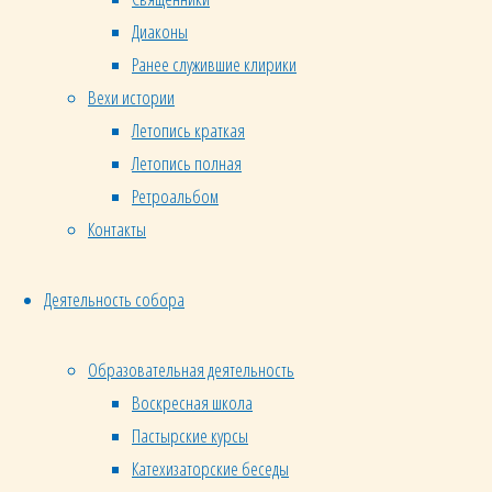
чинопоследовании
Диаконы
Таинства:
Ранее служившие клирики
«Все
Вехи истории
мы,
Летопись краткая
крестившиеся
во
Летопись полная
Христа
Ретроальбом
Иисуса,
Контакты
в
смерть
Деятельность собора
Его
крестились…
Образовательная деятельность
Если
Воскресная школа
мы
Пастырские курсы
умерли
Катехизаторские беседы
со