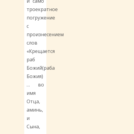
и само
троекратное
погружение
с
произнесением
слов
«Крещается
раб
Божий(раба
Божия)
… во
имя
Отца,
аминь,
и
Сына,