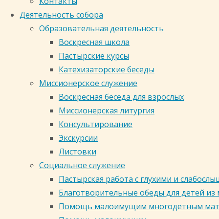
Контакты
Крещения
Деятельность собора
в честь иконы Божией
Образовательная деятельность
Воскресная школа
Матери "Знамение" г.
Пастырские курсы
Расписание
Катехизаторские беседы
бесед и
Миссионерское служение
крещения.
Кемерово
Воскресная беседа для взрослых
Памятка
Миссионерская литургия
ко
Консультирование
крещению.
Россия, Кемеровская область,
Экскурсии
Кемерово, Центральный район,
Листовки
Соборная улица, 24
Социальное служение
Таинство
zsoborkem@mail.ru 8 (3842) 35-71-
Пастырская работа с глухими и слабос
Крещения
35, 35-71-51
Благотворительные обеды для детей из
является
Помощь малоимущим многодетным ма
дверью
Кузбасская митрополия