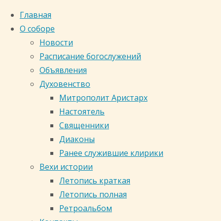
Главная
О соборе
Новости
Расписание богослужений
Объявления
Духовенство
Митрополит Аристарх
Настоятель
Священники
Диаконы
Ранее служившие клирики
Вехи истории
Главная
Летопись краткая
страница
Таинство
Летопись полная
Таинство
Ретроальбом
Кафедральный собор
Крещения