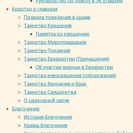
Руководство по поиску в ЭК Епархии
по
Коротко о главном
словам
Правила поведения в храме
апостола
Таинство Крещения
Павла,
Памятка ко крещению
которые
Таинство Миропомазания
поются
Таинство Покаяния
во
Таинство Евхаристии (Причащения)
время
Об участии верных в Евхаристии
обхождения
Таинство елеосвящения (соборования)
крещаемых
Таинство Венчания и брак
вокруг
Таинство Священства
купели:
О церковной свече
«Елицы
Благочиние
во
История благочиния
Христа
Храмы благочиния
крестителя,