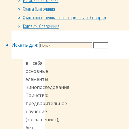
История благочиния
Святого
Храмы благочиния
Духа»
Храмы построенные или окормляемые Собором
(Мф
Контакты благочиния
28:19).
Заповедь
Искать для:
Поиск
Христа
включает
в себя
основные
элементы
чинопоследования
Таинства:
предварительное
научение
(«оглашение»),
без