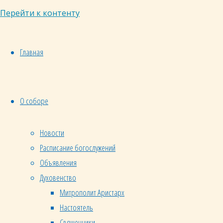
для
Перейти к контенту
греховной
жизни
и
Главная
воскресает
в
новую
О соборе
духовную
жизнь,
о чем
Новости
говориться
Расписание богослужений
в
Объявления
апостольском
Духовенство
чтении,
Митрополит Аристарх
содержащемся
Настоятель
в
Священники