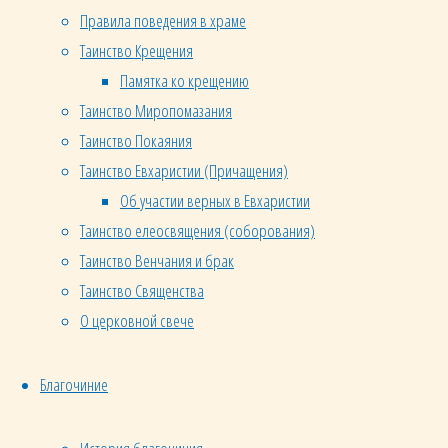
6:3-11).
Правила поведения в храме
Таинство Крещения
Таинство
Памятка ко крещению
Крещения
Таинство Миропомазания
заповедано
Таинство Покаяния
Самим
Таинство Евхаристии (Причащения)
Христом:
Об участии верных в Евхаристии
«Идите,
Таинство елеосвящения (соборования)
научите
Таинство Венчания и брак
все
Таинство Священства
народы,
О церковной свече
крестя
их во
Благочиние
имя
Отца и
Сына и