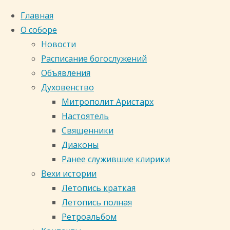
Главная
О соборе
Новости
Расписание богослужений
Объявления
Духовенство
Митрополит Аристарх
Настоятель
Священники
Диаконы
Ранее служившие клирики
Главная страница
Таинство Венчания и бр
Вехи истории
Летопись краткая
Летопись полная
Таинство Венчани
Ретроальбом