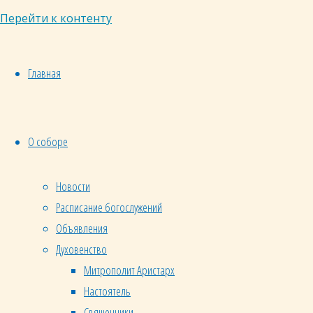
Перейти к контенту
Поделиться:
Главная
ВКонтакте
Одноклассники
О соборе
Больше
Новости
Расписание богослужений
9 комментариев
Объявления
Духовенство
Митрополит Аристарх
Настоятель
Священники