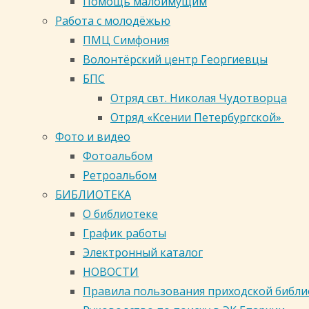
Помощь малоимущим
супружеское общение между мужчиной и ж
Работа с молодёжью
В браке происходит преображение чело
ПМЦ Симфония
расширение, восполнение и завершение е
Волонтёрский центр Георгиевцы
так определяет сущность христианского 
БПС
иметь опыт новой жизни, стать граждан
Отряд свт. Николая Чудотворца
Таким образом, брак перестает быть тол
Отряд «Ксении Петербургской»
побуждений. Брак – это уникальный союз 
Фото и видео
превзойти собственную человеческую прир
Фотоальбом
но и во Христе».
Ретроальбом
БИБЛИОТЕКА
Придавая такое исключительно высокое з
О библиотеке
разводу, а также ко второму или треть
График работы
обстоятельствами, например, нарушением
Электронный каталог
Такое отношение основано на учении
НОВОСТИ
установлений касательно развода за од
Правила пользования приходской библ
(Мф 5:32). В последнем случае, а также