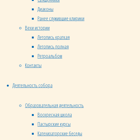
Андрей и Наталья
Диаконы
29.05.2017 от 22:14
9 лет назад
Ранее служившие клирики
Добрый день!
Вехи истории
Летопись краткая
Меня зовут Андрей, мою избранницу 
Летопись полная
венчания. Дело в том, что мы живем 
Ретроальбом
будем находиться в Сибири, недалеко
Контакты
Нам бы очень хотелось, чтобы Таинст
берет начало род моей избранницы.
Насколько возможно произвести Таи
Деятельность собора
(в период с 9 по 17 июля?) Мы поним
необходимым приготовлениям.
Образовательная деятельность
Подскажите, пожалуйста, что нам не
Воскресная школа
Таинство могло состояться?
Пастырские курсы
Мы благодарны Вам за ответ!
Катехизаторские беседы