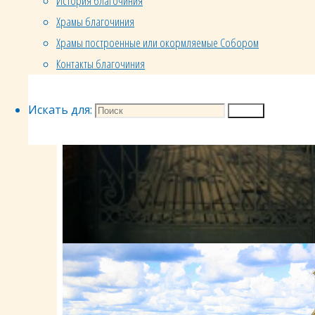
История благочиния
Храмы благочиния
Храмы построенные или окормляемые Собором
Контакты благочиния
Искать для:
Поиск