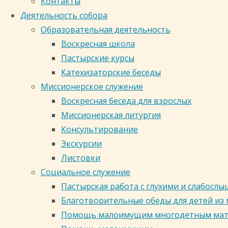
Контакты
Деятельность собора
в честь иконы Божией
Образовательная деятельность
Воскресная школа
Матери "Знамение" г.
Пастырские курсы
Катехизаторские беседы
Фотоальбом
Миссионерское служение
Кемерово
Воскресная беседа для взрослых
Миссионерская литургия
Консультирование
Россия, Кемеровская область,
Экскурсии
Кемерово, Центральный район,
Листовки
Соборная улица, 24
Социальное служение
zsoborkem@mail.ru 8 (3842) 35-71-
Пастырская работа с глухими и слабос
35, 35-71-51
Благотворительные обеды для детей из
Помощь малоимущим многодетным ма
Кузбасская митрополия