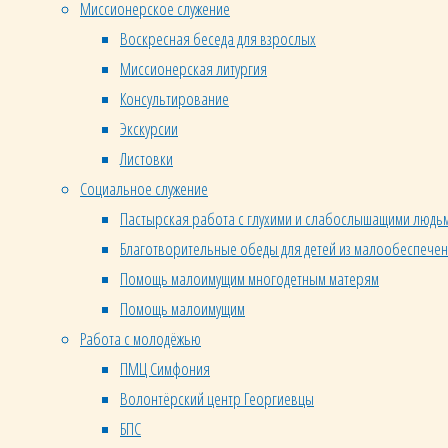
Миссионерское служение
Воскресная беседа для взрослых
Миссионерская литургия
Консультирование
Экскурсии
Листовки
Социальное служение
Пастырская работа с глухими и слабослышащими людь
Благотворительные обеды для детей из малообеспече
Помощь малоимущим многодетным матерям
Помощь малоимущим
Работа с молодёжью
ПМЦ Симфония
Волонтёрский центр Георгиевцы
БПС