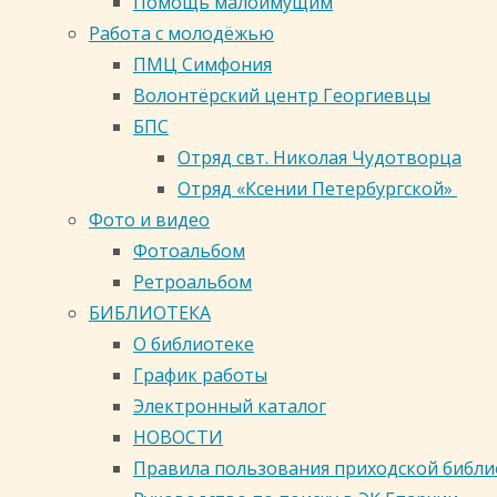
Помощь малоимущим
Православная молодежь Кузбасса
Работа с молодёжью
Общецерковные Интернет-
ПМЦ Симфония
ресурсы
Волонтёрский центр Георгиевцы
ВКонтакте
Facebook
Twitter
Google
БПС
Plus
Отряд свт. Николая Чудотворца
Перейти к верхней панели
Отряд «Ксении Петербургской»
Фото и видео
Войти
Фотоальбом
Регистрация
Ретроальбом
Православный календарь на
БИБЛИОТЕКА
сегодня
О библиотеке
В-Православии.рф
График работы
Электронный каталог
Поиск
НОВОСТИ
Правила пользования приходской библ