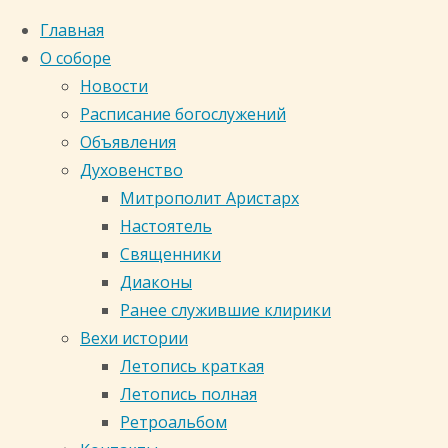
Главная
О соборе
Новости
Расписание богослужений
Объявления
Духовенство
Митрополит Аристарх
Настоятель
Священники
Диаконы
Ранее служившие клирики
Вехи истории
Главная
Летопись краткая
страница
Летопись полная
Фотоальбом
Ретроальбом
Кафедральный собор