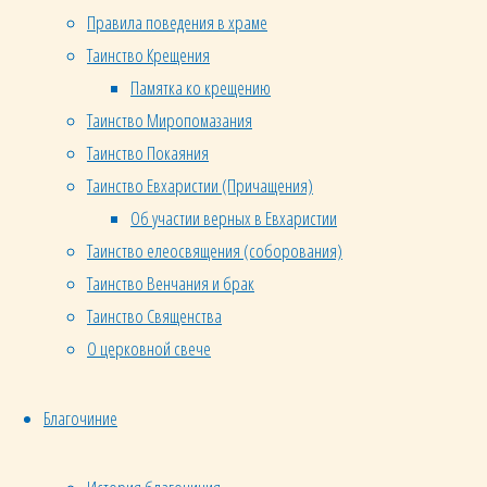
Правила поведения в храме
Таинство Крещения
Памятка ко крещению
Таинство Миропомазания
Таинство Покаяния
Таинство Евхаристии (Причащения)
Об участии верных в Евхаристии
Таинство елеосвящения (соборования)
Таинство Венчания и брак
Таинство Священства
О церковной свече
Благочиние