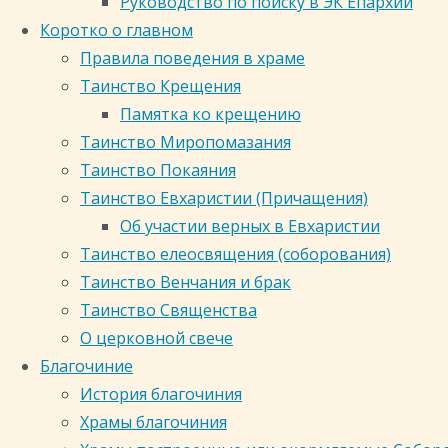
Руководство по поиску в ЭК Епархии
Коротко о главном
Правила поведения в храме
Таинство Крещения
Памятка ко крещению
Таинство Миропомазания
Таинство Покаяния
Таинство Евхаристии (Причащения)
Об участии верных в Евхаристии
Таинство елеосвящения (соборования)
Таинство Венчания и брак
Таинство Священства
О церковной свече
Благочиние
История благочиния
Храмы благочиния