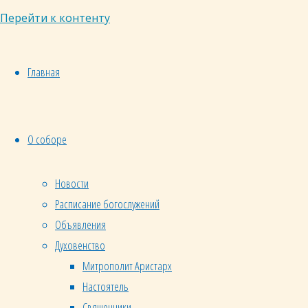
подготовиться.
Перейти к контенту
Подготовка
ко
крещению
Главная
включает
обязательное
посещение
О соборе
огласительных
бесед,
Новости
посвящённых
Расписание богослужений
знакомству
Объявления
с
Православной
Духовенство
верой.
Митрополит Аристарх
Настоятель
Священники