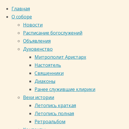
Главная
О соборе
Новости
Расписание богослужений
Объявления
Духовенство
Митрополит Аристарх
Настоятель
Священники
Диаконы
Ранее служившие клирики
Вехи истории
Главная
Летопись краткая
страница
Летопись полная
Катехизаторские
Ретроальбом
Кафедральный собор
беседы