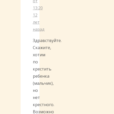
от
13:20
12
лет
назад
Здравствуйте.
Скажите,
хотим
по
крестить
ребенка
(мальчик),
но
нет
крестного.
Возможно