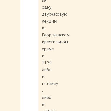
за
одну
двухчасовую
лекцию
в
Георгиевском
крестильном
храме
в
11:30
либо
в
пятницу
,
либо
в