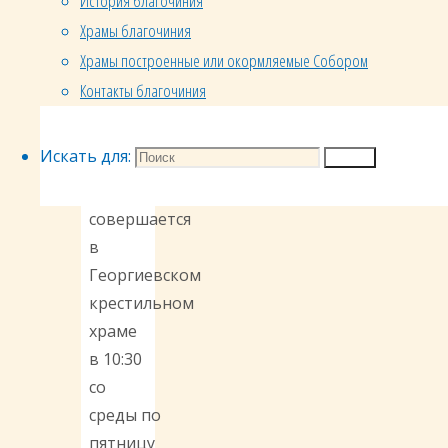
История благочиния
крещение,
Храмы благочиния
так и
Храмы построенные или окормляемые Собором
стать
Контакты благочиния
восприемником
(крёстным
родителем).
Искать для:
Поиск
Крещение
совершается
в
Георгиевском
крестильном
храме
в 10:30
со
среды по
пятницу