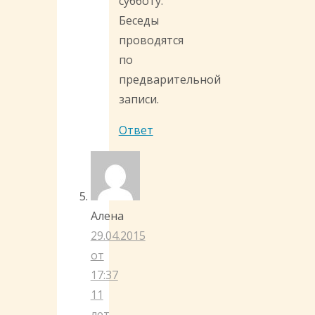
субботу.
Беседы
проводятся
по
предварительной
записи.
Ответ
Алена
29.04.2015
от
17:37
11
лет