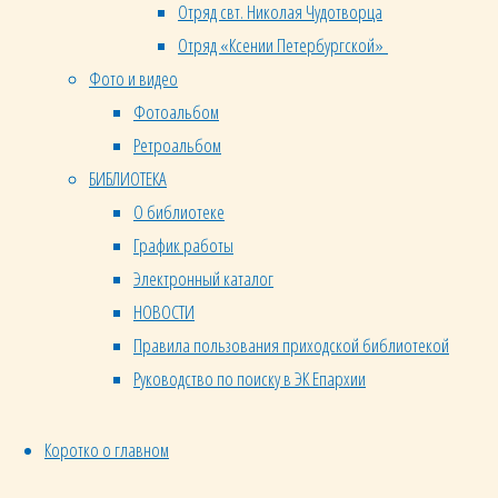
—
Отряд свт. Николая Чудотворца
каждую
Отряд «Ксении Петербургской»
субботу
Фото и видео
в 11.00
Фотоальбом
(длительность
Ретроальбом
беседы
БИБЛИОТЕКА
2 часа).
О библиотеке
Приобретается
График работы
духовная
Электронный каталог
литература
НОВОСТИ
на 180
Правила пользования приходской библиотекой
руб.
Руководство по поиску в ЭК Епархии
Вторая
беседа
со
Коротко о главном
священником