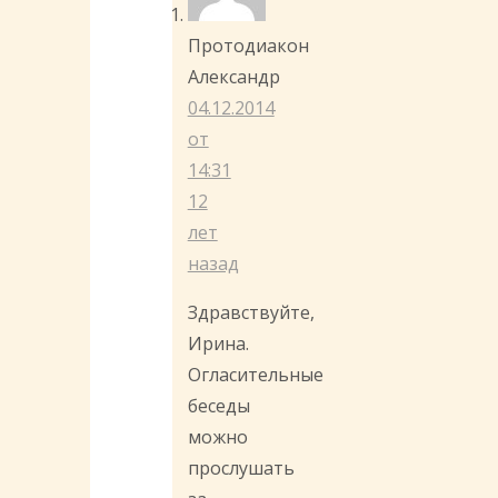
Протодиакон
Александр
04.12.2014
от
14:31
12
лет
назад
Здравствуйте,
Ирина.
Огласительные
беседы
можно
прослушать