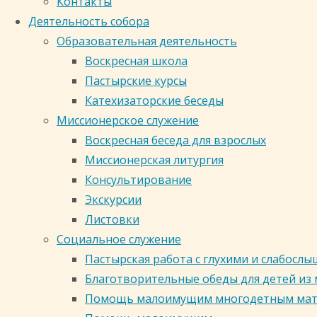
Контакты
Деятельность собора
в честь иконы Божией
Образовательная деятельность
Воскресная школа
Матери "Знамение" г.
Пастырские курсы
Катехизаторские беседы
Катехизаторские
Миссионерское служение
Кемерово
Воскресная беседа для взрослых
Миссионерская литургия
беседы
Консультирование
Россия, Кемеровская область,
Экскурсии
Кемерово, Центральный район,
Листовки
Соборная улица, 24
Социальное служение
zsoborkem@mail.ru 8 (3842) 35-71-
Пастырская работа с глухими и слабос
35, 35-71-51
Благотворительные обеды для детей из
Помощь малоимущим многодетным ма
Кузбасская митрополия