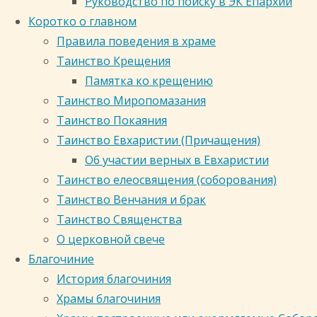
Руководство по поиску в ЭК Епархии
ТРЕБОВАНИЮ
Коротко о главном
людей,
Правила поведения в храме
к нему
Таинство Крещения
не
Памятка ко крещению
подготовленных,
Таинство Миропомазания
за
Таинство Покаяния
исключением
Таинство Евхаристии (Причащения)
особых
Об участии верных в Евхаристии
случаев
Таинство елеосвящения (соборования)
(страха
Таинство Венчания и брак
ради
Таинство Священства
смертного).
О церковной свече
Если
Благочиние
вы
История благочиния
решили
Храмы благочиния
либо