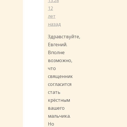
13:28
12
лет
назад
Здравствуйте,
Евгений.
Вполне
возможно,
что
священник
согласится
стать
крёстным
вашего
мальчика.
Но