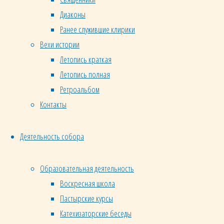
Оглашение
Диаконы
должны
Ранее служившие клирики
проходить
Вехи истории
один
Летопись краткая
из
родителей,
Летопись полная
будущие
Ретроальбом
крестные
Контакты
ребёнка,
взрослые
Деятельность собора
и дети
старше
Образовательная деятельность
12 лет,
Воскресная школа
желающие
Пастырские курсы
принять
Катехизаторские беседы
Таинство