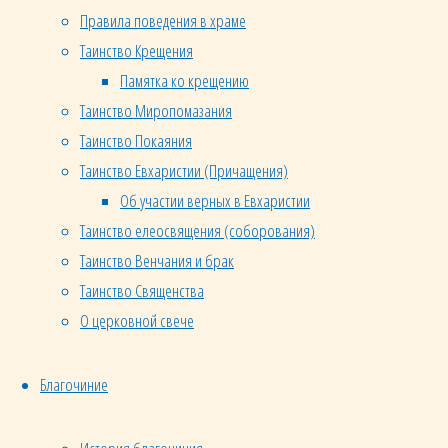
— в
Правила поведения в храме
воскресение
Таинство Крещения
в 11.00
Памятка ко крещению
(длительность
Таинство Миропомазания
беседы
Таинство Покаяния
1 час).
Таинство Евхаристии (Причащения)
По
Об участии верных в Евхаристии
результатам
Таинство елеосвящения (соборования)
бесед
выдаётся
Таинство Венчания и брак
свидетельство
Таинство Священства
установленного
О церковной свече
образца,
позволяющее
Благочиние
как
принять