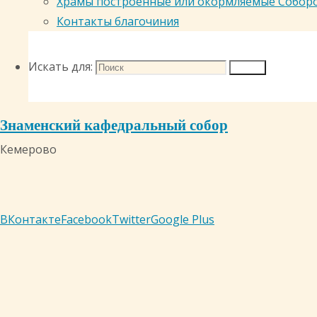
Храмы построенные или окормляемые Собор
Контакты благочиния
Искать для:
Поиск
Знаменский кафедральный собор
Кемерово
ВКонтакте
Facebook
Twitter
Google Plus