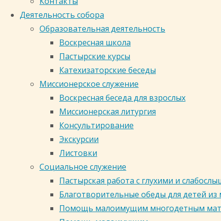
Контакты
Деятельность собора
Электронный каталог библиотеки
Образовательная деятельность
Воскресная школа
Просмотры (235)
Пастырские курсы
Катехизаторские беседы
Поделиться:
Миссионерское служение
Воскресная беседа для взрослых
Миссионерская литургия
Консультирование
ВКонтакте
Экскурсии
Одноклассники
Листовки
Больше
Социальное служение
Пастырская работа с глухими и слабос
Благотворительные обеды для детей из
Кафедральный собор в честь ико
Помощь малоимущим многодетным ма