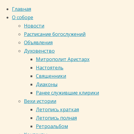
Главная
О соборе
Новости
Расписание богослужений
Объявления
Духовенство
Митрополит Аристарх
Настоятель
Священники
Диаконы
Ранее служившие клирики
Главная страница
Электронный каталог
Вехи истории
Летопись краткая
Летопись полная
Электронный ката
Ретроальбом