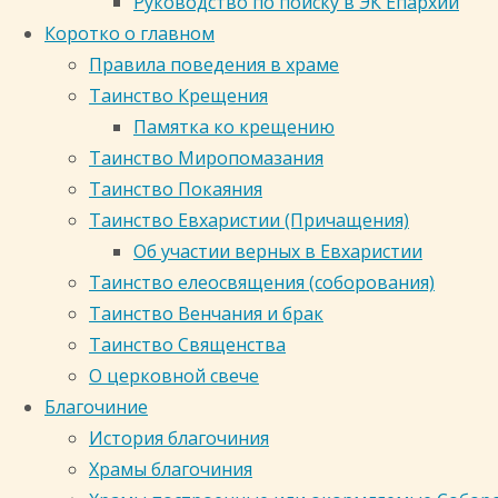
Руководство по поиску в ЭК Епархии
Коротко о главном
Поиск
Правила поведения в храме
Таинство Крещения
Памятка ко крещению
Таинство Миропомазания
Таинство Покаяния
Таинство Евхаристии (Причащения)
Об участии верных в Евхаристии
Таинство елеосвящения (соборования)
Таинство Венчания и брак
Таинство Священства
О церковной свече
Благочиние
История благочиния
Храмы благочиния