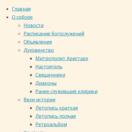
Главная
О соборе
Новости
Расписание богослужений
Объявления
Духовенство
Митрополит Аристарх
Настоятель
Священники
Диаконы
Ранее служившие клирики
Главная страница
Священники
Вехи истории
Летопись краткая
Летопись полная
Ретроальбом