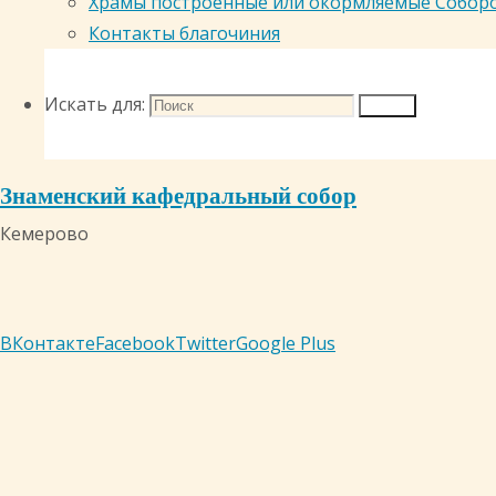
Храмы построенные или окормляемые Собор
Контакты благочиния
Искать для:
Поиск
Знаменский кафедральный собор
Кемерово
ВКонтакте
Facebook
Twitter
Google Plus