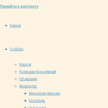
Перейти к контенту
Главная
О соборе
Новости
Расписание богослужений
Объявления
Духовенство
Митрополит Аристарх
Настоятель
Священники