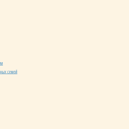
ми
нных семей
Священник Михаил Пышинский.
збасскую Духовную семинарию. В сан священника
ском кафедральном соборе служит с 16 декабря 2012