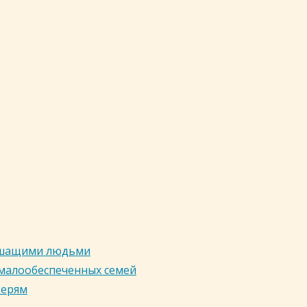
лышащими людьми
 малообеспеченных семей
терям