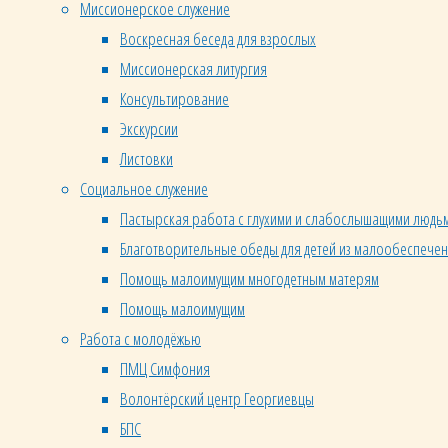
Миссионерское служение
Воскресная беседа для взрослых
Миссионерская литургия
Консультирование
Экскурсии
Листовки
Социальное служение
Пастырская работа с глухими и слабослышащими людь
Благотворительные обеды для детей из малообеспече
Помощь малоимущим многодетным матерям
Помощь малоимущим
Работа с молодёжью
ПМЦ Симфония
Родился 07 апреля 1989 г. Окончил Ку
Волонтёрский центр Георгиевцы
рукоположен 14 октября 2012 г. В Знамен
БПС