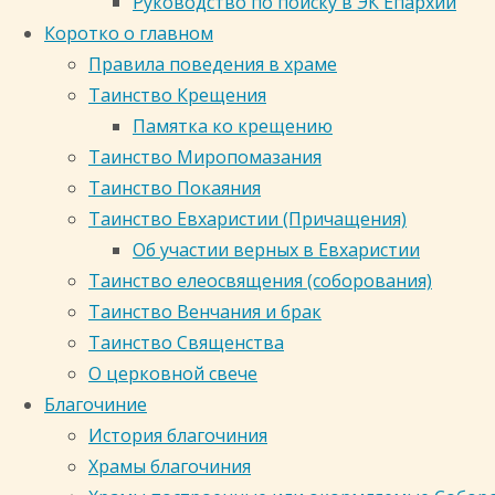
Руководство по поиску в ЭК Епархии
Коротко о главном
Правила поведения в храме
Таинство Крещения
Памятка ко крещению
Таинство Миропомазания
Таинство Покаяния
Иерей Вячеслав Ланский. Ключарь Знаменс
Таинство Евхаристии (Причащения)
г. Окончил Московскую духовную академию
Об участии верных в Евхаристии
того времени служит в Знаменском кафед
Таинство елеосвящения (соборования)
августа 2024 года. Несет служение руко
Таинство Венчания и брак
Кемеровской епархии.
Таинство Священства
О церковной свече
Благочиние
История благочиния
Храмы благочиния